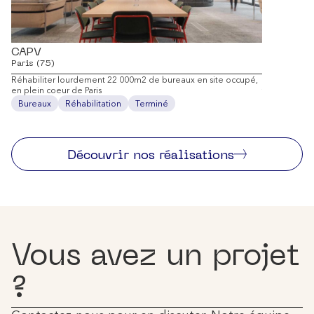
CAPV
22 Males
Paris (75)
Paris (75)
Réhabiliter lourdement 22 000m2 de bureaux en site occupé,
Réinventer u
en plein coeur de Paris
tertiaire inn
Bureaux
Réhabilitation
Terminé
Bureaux
Découvrir nos réalisations
Vous avez un projet
?