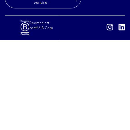
vendre
Redman est
certifié B Corp