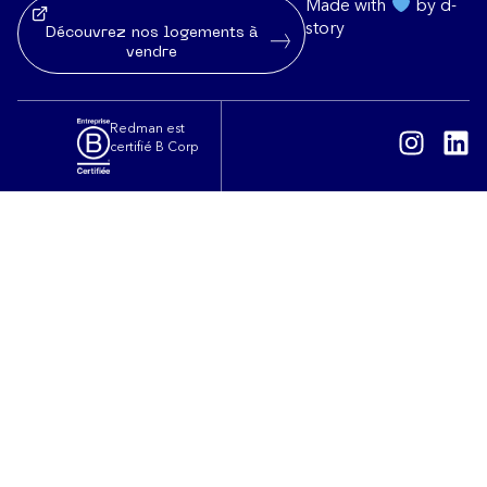
Made with
by d-
story
Découvrez nos logements à
vendre
Redman est
certifié B Corp