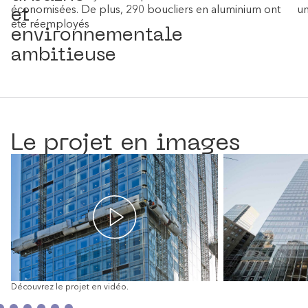
et
économisées. De plus, 290 boucliers en aluminium ont
un
été réemployés
environnementale
ambitieuse
Le projet en images
Découvrez le projet en vidéo.