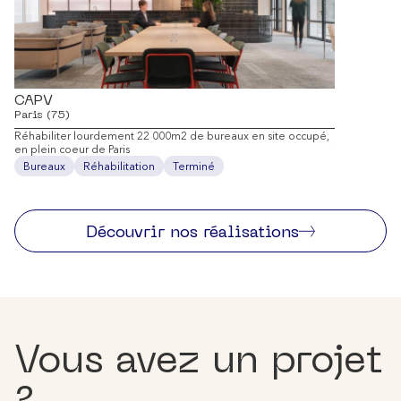
CAPV
22 Males
Paris (75)
Paris (75)
Réhabiliter lourdement 22 000m2 de bureaux en site occupé,
Réinventer u
en plein coeur de Paris
tertiaire inn
Bureaux
Réhabilitation
Terminé
Bureaux
Découvrir nos réalisations
Vous avez un projet
?