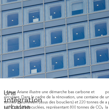
Une
La tour Ariane illustre une démarche bas carbone et
po
circulaire. Dans le cadre de la rénovation, une centaine de
un
intégration
tonnes d’aluminium (issus des boucliers) et 220 tonnes de
a 
urbaine
verre ont été recyclées, représentant 800 tonnes de CO₂
la