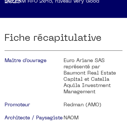
2025
BREEAM RFO 2015, niveau Very Good
Fiche récapitulative
Maître d’ouvrage
Euro Ariane SAS
représenté par
Baumont Real Estate
Capital et Catella
Aquila Investment
Management
Promoteur
Redman (AMO)
Architecte / Paysagiste
NAOM