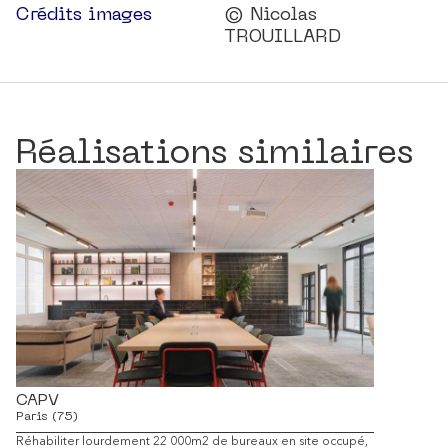
Crédits images
© Nicolas
TROUILLARD
Réalisations similaires
CAPV
22 Males
Paris (75)
Paris (75)
Réhabiliter lourdement 22 000m2 de bureaux en site occupé,
Réinventer u