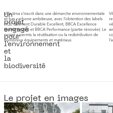
Un
Villa Iéna s’inscrit dans une démarche environnementale
Vi
et bas carbone ambitieuse, avec l’obtention des labels
re
projet
HQE Bâtiment Durable Excellent, BBCA Excellence
vé
engagé
(partie neuve) et BBCA Performance (partie rénovée). Le
ai
pour
projet a permis la réutilisation ou la redistribution de
co
nombreux équipements et matériaux.
l’
l’environnement
et
la
biodiversité
Le projet en images